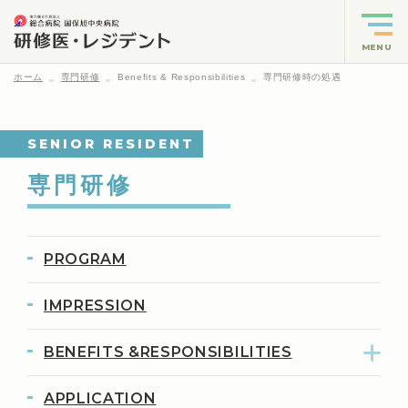
MENU
ホーム
専門研修
Benefits & Responsibilities
専門研修時の処遇
SENIOR RESIDENT
専門研修
PROGRAM
IMPRESSION
BENEFITS &
RESPONSIBILITIES
APPLICATION