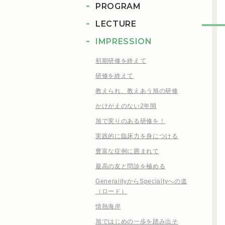
PROGRAM
LECTURE
IMPRESSION
初期研修を終えて
研修を終えて
教えられ、教えあう旭の研修
かけがえのない2年間
旭で実りのある研修を！
実践的に臨床力を身につける
豊富な症例に囲まれて
最高の友と問診を極める
GeneralityからSpecialtyへの道
（ロード）
情熱海岸
旭ではじめの一歩を踏み出そ