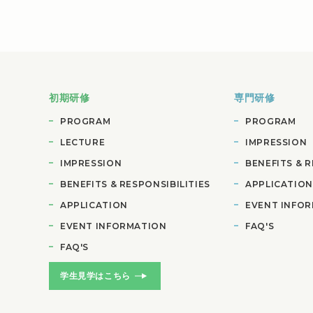
初期研修
専門研修
PROGRAM
PROGRAM
LECTURE
IMPRESSION
IMPRESSION
BENEFITS &
R
BENEFITS &
RESPONSIBILITIES
APPLICATION
APPLICATION
EVENT INFO
EVENT INFORMATION
FAQ'S
FAQ'S
学生見学はこちら