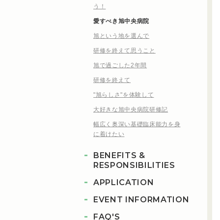
う！
愛すべき旭中央病院
旭という地を選んで
研修を終えて思うこと
旭で過ごした2年間
研修を終えて
"旭らしさ"を体験して
大好きな旭中央病院研修記
幅広く奥深い基礎臨床能力を身
に着けたい
BENEFITS &
RESPONSIBILITIES
APPLICATION
EVENT INFORMATION
FAQ'S